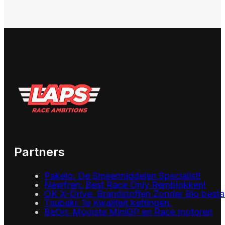
Partners
Pakelo: De Smeermiddelen Specialist!
Newfren: Best Race Only Remblokken!
OK X-Drive: Brandstoffen Zonder Bio besta
Tsubaki: 1e Kwaliteit kettingen.
BeOn: Mooiste MiniGP en Race motoren