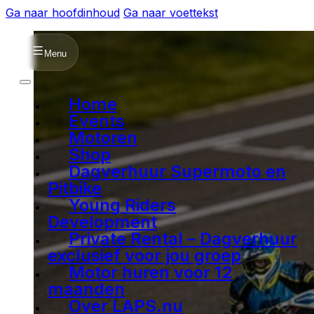
Ga naar hoofdinhoud
Ga naar voettekst
Menu
Home
Events
Motoren
Shop
Dagverhuur Supermoto en
Pitbike
Young Riders
Development
Private Rental – Dagverhuur
exclusief voor jou groep
Motor huren voor 12
maanden
Over LAPS.nu