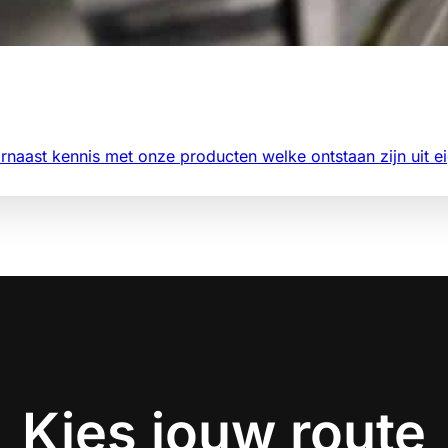
aast kennis met onze producten welke ontstaan zijn uit ei
Kies jouw route