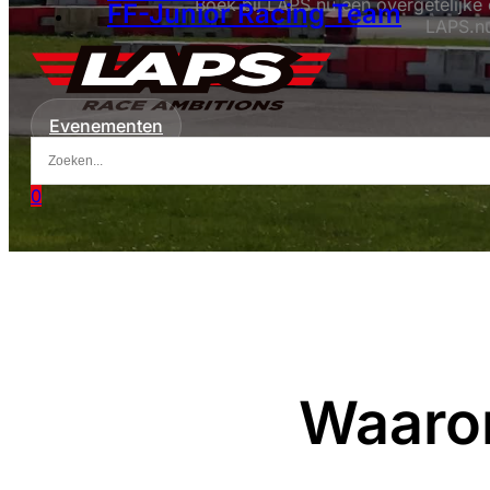
Boek bij LAPS.nu een overgetelijke
FF-Junior Racing Team
LAPS.nu
Evenementen
0
Waaro