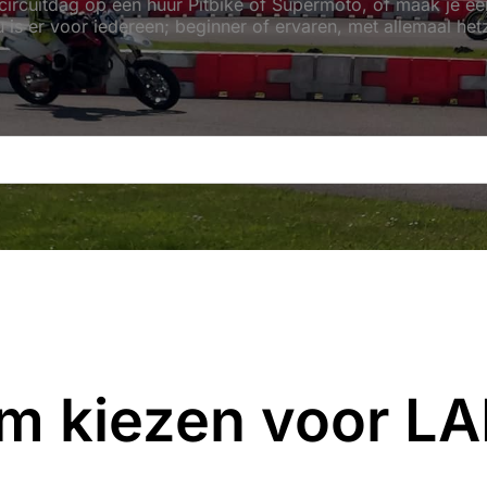
 circuitdag op een huur Pitbike of Supermoto, of maak je e
 is er voor iedereen; beginner of ervaren, met allemaal hetz
m kiezen voor LA