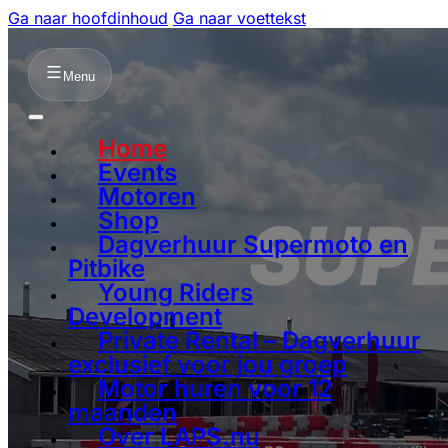
Ga naar hoofdinhoud
Ga naar voettekst
Menu
Home
Events
Motoren
Shop
SUPE
Dagverhuur Supermoto en
Pitbike
Young Riders
Development
Private Rental – Dagverhuur
exclusief voor jou groep
Motor huren voor 12
maanden
Over LAPS.nu