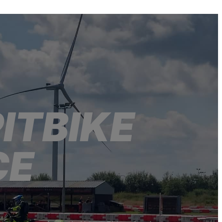
ITBIKE
CE