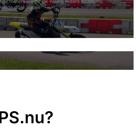
erste meters via de de Young Riders Academy.
elfde doel: rijden
PS.nu?