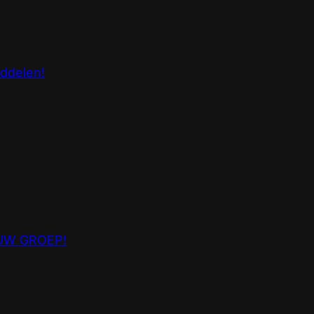
nddelen!
UW GROEP!