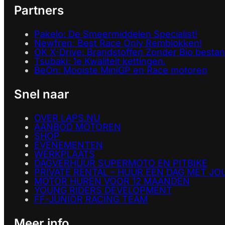
Partners
Pakelo: De Smeermiddelen Specialist!
Newfren: Best Race Only Remblokken!
OK X-Drive: Brandstoffen Zonder Bio besta
Tsubaki: 1e Kwaliteit kettingen.
BeOn: Mooiste MiniGP en Race motoren
Snel naar
OVER LAPS.NU
AANBOD MOTOREN
SHOP
EVENEMENTEN
WERKPLAATS
DAGVERHUUR SUPERMOTO EN PITBIKE
PRIVATE RENTAL – HUUR EEN DAG MET JO
MOTOR HUREN VOOR 12 MAANDEN
YOUNG RIDERS DEVELOPMENT
FF-JUNIOR RACING TEAM
Meer info