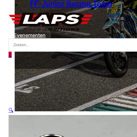
FF-Junior Racing Team
Evenementen
0
🔍