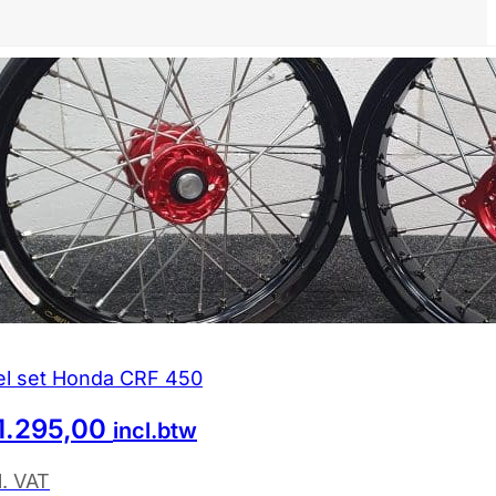
el set Honda CRF 450
1.295,00
incl.btw
l. VAT