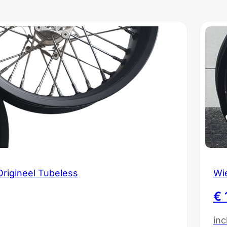
rigineel Tubeless
Wi
€
inc