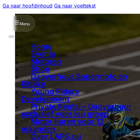
Ga naar hoofdinhoud
Ga naar voettekst
Menu
Home
Events
Motoren
Shop
Dagverhuur Supermoto en
Pitbike
Young Riders
Development
Private Rental – Dagverhuur
exclusief voor jou groep
Motor huren voor 12
maanden
Over LAPS.nu