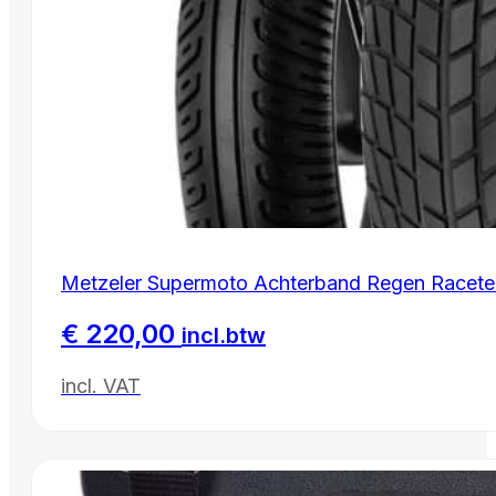
Metzeler Supermoto Achterband Regen Racetec
€
220,00
incl.btw
incl. VAT