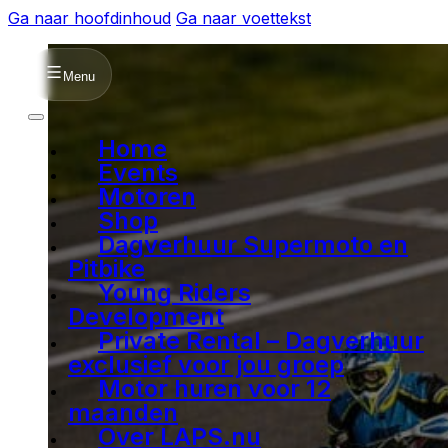
Ga naar hoofdinhoud
Ga naar voettekst
Menu
Home
Events
Motoren
Shop
Dagverhuur Supermoto en
Pitbike
Young Riders
Development
Private Rental – Dagverhuur
exclusief voor jou groep
Motor huren voor 12
maanden
Over LAPS.nu