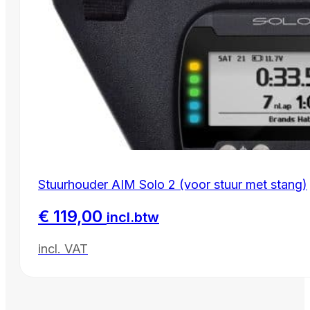
Stuurhouder AIM Solo 2 (voor stuur met stang)
€
119,00
incl.btw
incl. VAT