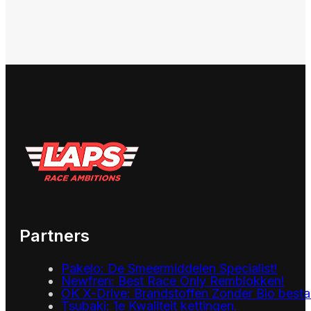
Partners
Pakelo: De Smeermiddelen Specialist!
Newfren: Best Race Only Remblokken!
OK X-Drive: Brandstoffen Zonder Bio besta
Tsubaki: 1e Kwaliteit kettingen.