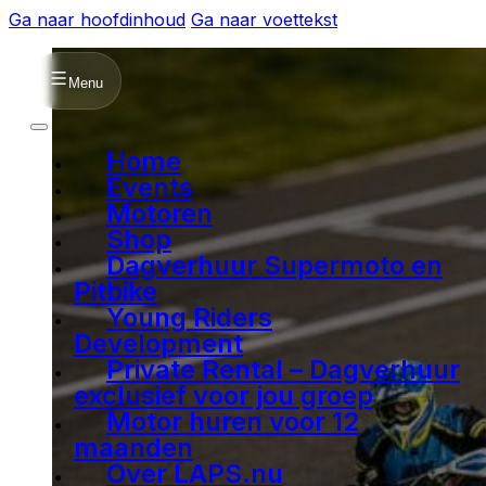
Ga naar hoofdinhoud
Ga naar voettekst
Menu
Home
Events
Motoren
Shop
Dagverhuur Supermoto en
Pitbike
Young Riders
Development
Private Rental – Dagverhuur
exclusief voor jou groep
Motor huren voor 12
maanden
Over LAPS.nu