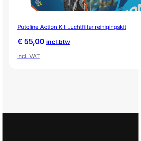
Putoline Action Kit Luchtfilter reinigingskit
€
55,00
incl.btw
incl. VAT