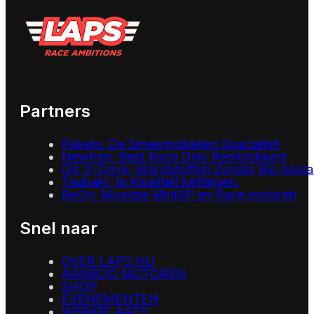
Partners
Pakelo: De Smeermiddelen Specialist!
Newfren: Best Race Only Remblokken!
OK X-Drive: Brandstoffen Zonder Bio besta
Tsubaki: 1e Kwaliteit kettingen.
BeOn: Mooiste MiniGP en Race motoren
Snel naar
OVER LAPS.NU
AANBOD MOTOREN
SHOP
EVENEMENTEN
WERKPLAATS