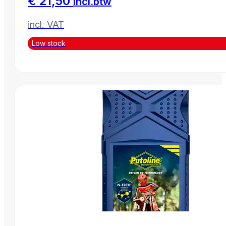
€
21,50
incl.btw
incl. VAT
Low stock