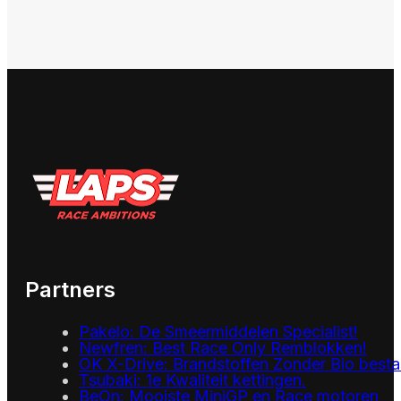
Partners
Pakelo: De Smeermiddelen Specialist!
Newfren: Best Race Only Remblokken!
OK X-Drive: Brandstoffen Zonder Bio besta
Tsubaki: 1e Kwaliteit kettingen.
BeOn: Mooiste MiniGP en Race motoren