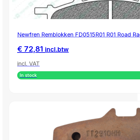
Newfren Remblokken FD0515R01 R01 Road Rac
€
72,81
incl.btw
incl. VAT
In stock