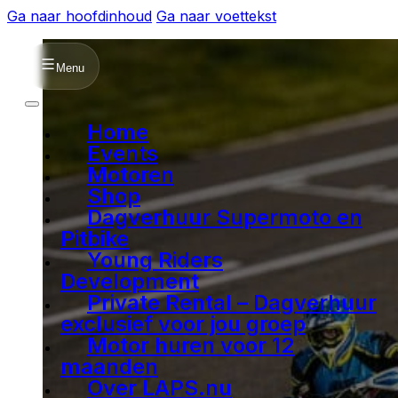
Ga naar hoofdinhoud
Ga naar voettekst
Menu
Home
Events
Motoren
Shop
Dagverhuur Supermoto en
Pitbike
Young Riders
Development
Private Rental – Dagverhuur
exclusief voor jou groep
Motor huren voor 12
maanden
Over LAPS.nu