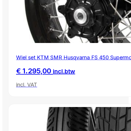
Wiel set KTM SMR Husqvarna FS 450 Superm
€
1.295,00
incl.btw
incl. VAT