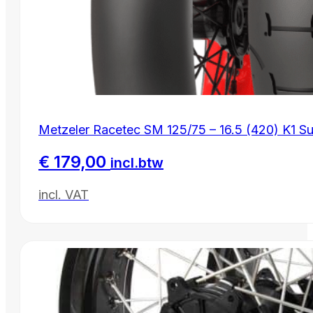
Metzeler Racetec SM 125/75 – 16.5 (420) K1 
€
179,00
incl.btw
incl. VAT