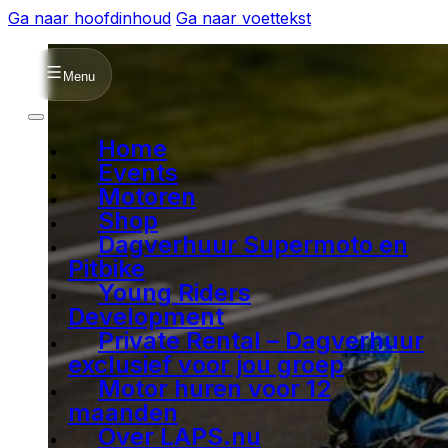
Ga naar hoofdinhoud
Ga naar voettekst
Menu
Home
Events
Motoren
Shop
Dagverhuur Supermoto en
Pitbike
Young Riders
Development
Private Rental – Dagverhuur
exclusief voor jou groep
Motor huren voor 12
maanden
Over LAPS.nu