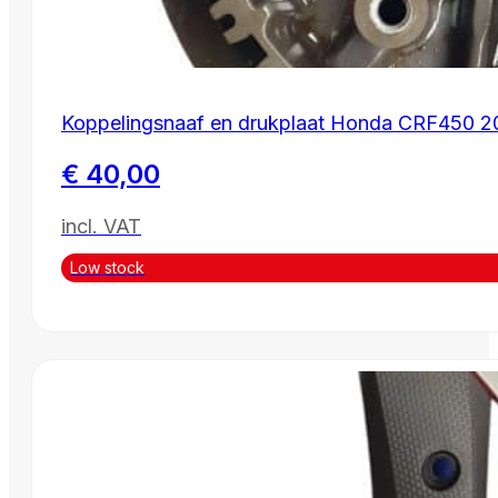
Koppelingsnaaf en drukplaat Honda CRF450 2
€
40,00
incl. VAT
Low stock