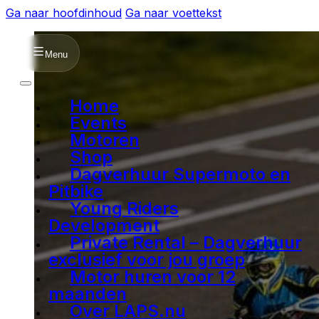
Ga naar hoofdinhoud
Ga naar voettekst
Menu
Home
Events
Motoren
Shop
Dagverhuur Supermoto en
Pitbike
Young Riders
Development
Private Rental – Dagverhuur
exclusief voor jou groep
Motor huren voor 12
maanden
Over LAPS.nu