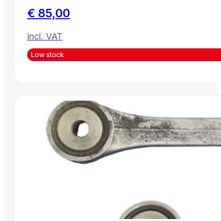
€
85,00
incl. VAT
Low stock