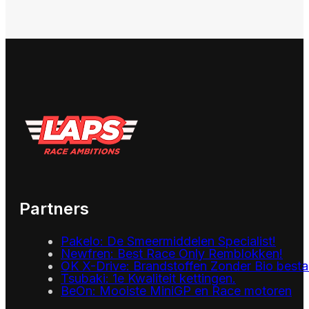
Partners
Pakelo: De Smeermiddelen Specialist!
Newfren: Best Race Only Remblokken!
OK X-Drive: Brandstoffen Zonder Bio besta
Tsubaki: 1e Kwaliteit kettingen.
BeOn: Mooiste MiniGP en Race motoren