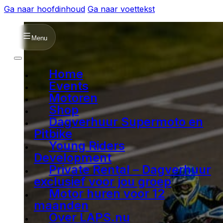
Ga naar hoofdinhoud
Ga naar voettekst
Menu
Home
Events
Motoren
Shop
Dagverhuur Supermoto en
Pitbike
Young Riders
Development
Private Rental – Dagverhuur
exclusief voor jou groep
Motor huren voor 12
maanden
Over LAPS.nu