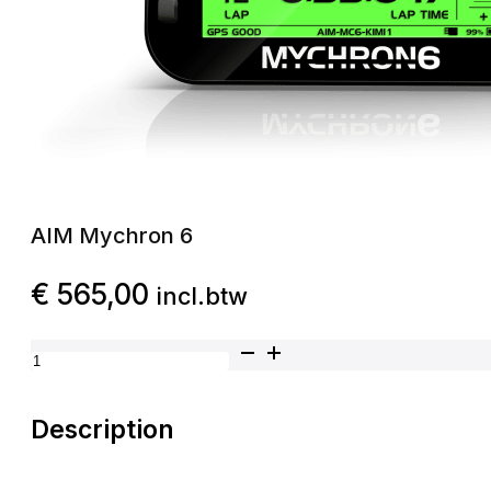
AIM Mychron 6
€
565,00
incl.btw
AIM Mychron 6 aantal
Description