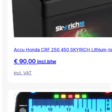
Accu Honda CRF 250 450 SKYRICH Lithium-Io
€
90,00
incl.btw
incl. VAT