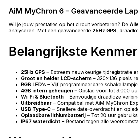
AiM MyChron 6 – Geavanceerde Lapt
Wil je jouw prestaties op het circuit verbeteren? De
Ai
analyseren. Met een geavanceerde
25Hz GPS
, draadlo
Belangrijkste Kenmer
25Hz GPS
– Extreem nauwkeurige tijdregistratie en
Groot en helder LCD-scherm
– 320×136 pixels re
RGB LED’s
– Vijf programmeerbare schakellampje
4GB intern geheugen
– Opslag voor tot 3.000 uu
Wi-Fi & Bluetooth
– Eenvoudige draadloze verbin
Uitbreidbaar
– Compatibel met AiM MyChron Exp
USB Type-C
– Snellere data-overdracht en oplad
Oplaadbare lithiumbatterij
– Tot 20 uur gebruiks
IP67 waterdicht
– Bestand tegen alle weersomst