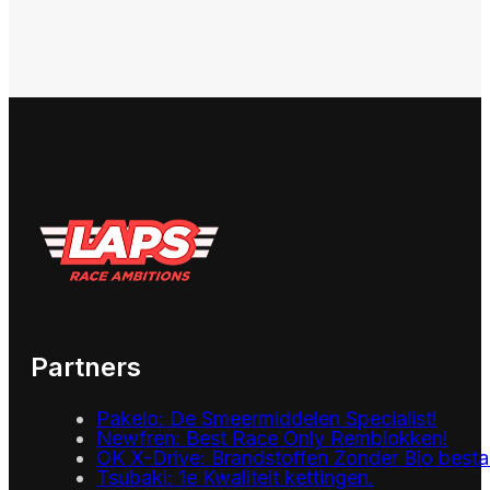
Partners
Pakelo: De Smeermiddelen Specialist!
Newfren: Best Race Only Remblokken!
OK X-Drive: Brandstoffen Zonder Bio besta
Tsubaki: 1e Kwaliteit kettingen.